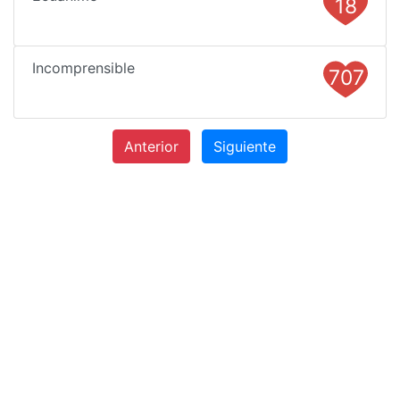
18
Incomprensible
707
Anterior
Siguiente