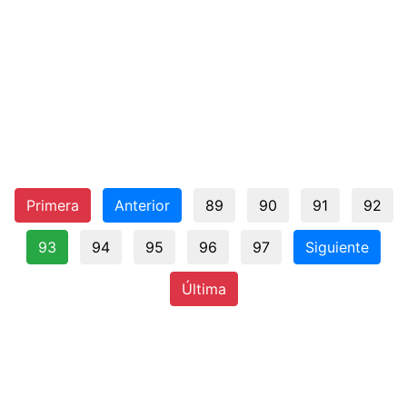
Primera
Anterior
89
90
91
92
93
94
95
96
97
Siguiente
Última