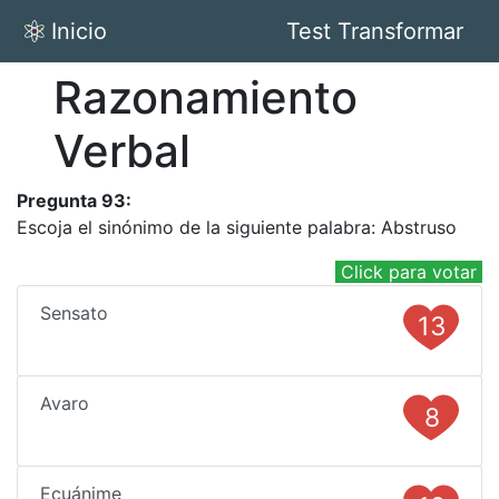
Inicio
Test Transformar
Razonamiento
Verbal
Pregunta 93:
Escoja el sinónimo de la siguiente palabra: Abstruso
Click para votar
Sensato
13
Avaro
8
Ecuánime