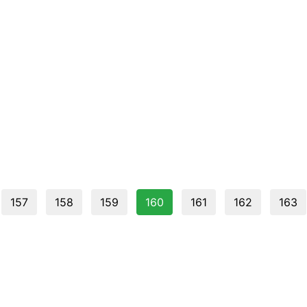
157
158
159
160
161
162
163