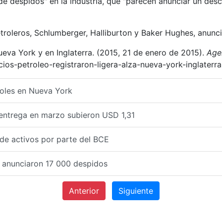
de despidos" en la industria, que "parecen anunciar un des
petroleros, Schlumberger, Halliburton y Baker Hughes, anun
Nueva York y en Inglaterra. (2015, 21 de enero de 2015).
Age
ios-petroleo-registraron-ligera-alza-nueva-york-inglaterra
coles en Nueva York
a entrega en marzo subieron USD 1,31
de activos por parte del BCE
os anunciaron 17 000 despidos
Anterior
Siguiente