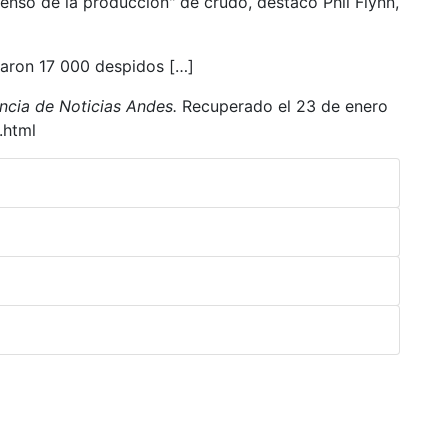
censo de la producción" de crudo, destacó Phil Flynn,
ciaron 17 000 despidos […]
ncia de Noticias Andes.
Recuperado el 23 de enero
.html