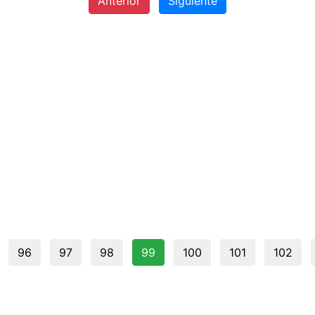
Anterior
Siguiente
96
97
98
99
100
101
102