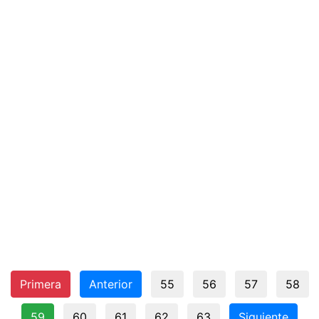
Primera
Anterior
55
56
57
58
59
60
61
62
63
Siguiente