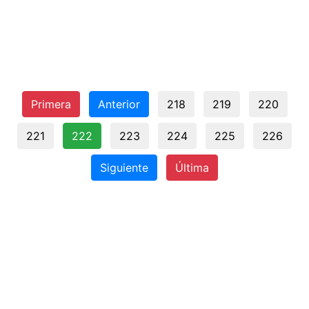
Primera
Anterior
218
219
220
221
222
223
224
225
226
Siguiente
Última