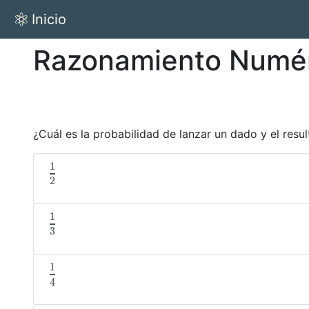
Inicio
Razonamiento Numé
¿Cuál es la probabilidad de lanzar un dado y el res
1
1
2
2
1
1
3
3
1
1
4
4