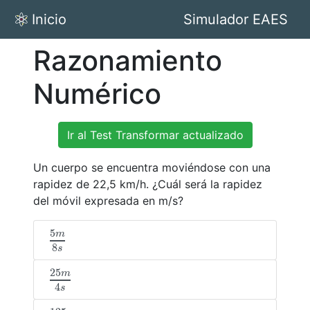
Inicio
Simulador EAES
Razonamiento
Numérico
Ir al Test Transformar actualizado
Un cuerpo se encuentra moviéndose con una
rapidez de 22,5 km/h. ¿Cuál será la rapidez
del móvil expresada en m/s?
5
m
5
m
8
s
8
s
25
m
25
m
4
s
4
s