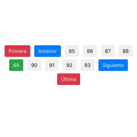
Primera
Anterior
85
86
87
88
89
90
91
92
93
Siguiente
Última