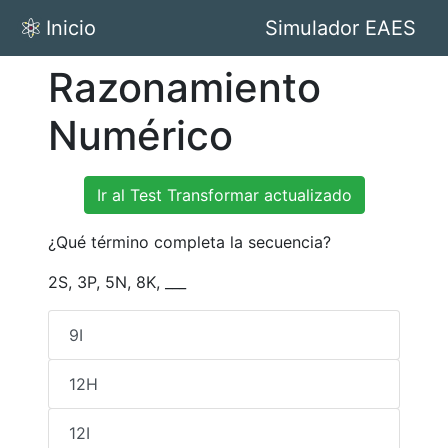
Inicio
Simulador EAES
Razonamiento
Numérico
Ir al Test Transformar actualizado
¿Qué término completa la secuencia?
2S, 3P, 5N, 8K, ___
9I
12H
12I