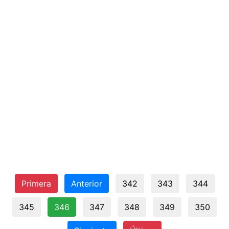
Primera
Anterior
342
343
344
345
346
347
348
349
350