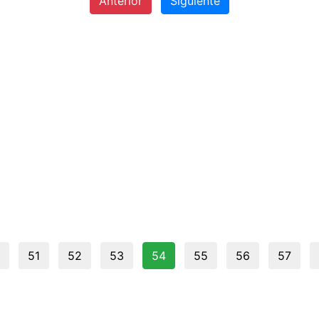
Anterior
Siguiente
51
52
53
54
55
56
57