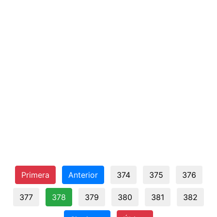
Primera
Anterior
374
375
376
377
378
379
380
381
382