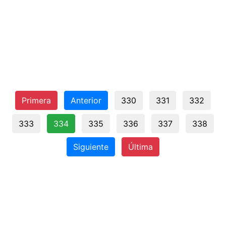
Primera
Anterior
330
331
332
333
334
335
336
337
338
Siguiente
Última