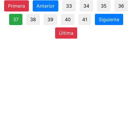
Primera
Anterior
33
34
35
36
37
38
39
40
41
Siguiente
Última